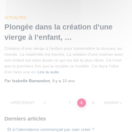
ACTUALITÉS
Plongée dans la création d’une
vierge à l’enfant, …
Création d’une vierge à l’enfant pour transmettre la douceur au
monde. La maternité me touche. La relation d’une maman avec
son enfant est sans doute ce qui me fait le plus vibrer. Ce n’est
pas la première fois que je sculpte ce modèle. J’ai dans l’idée
d’en faire une en
Lire la suite
Par
Isabelle Barrandon
, il y a
10 ans
Pagination
PRÉCÉDENT
1
…
7
8
9
SUIVANT
des
publications
Derniers articles
Et si l’abondance commençait par oser créer ?