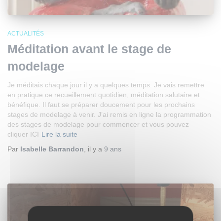
ACTUALITÉS
Méditation avant le stage de
modelage
Je méditais chaque jour il y a quelques temps. Je vais remettre
en pratique ce recueillement quotidien, méditation salutaire et
bénéfique. Il faut se préparer doucement pour les prochains
stages de modelage à venir. J’ai remis en ligne la programmation
des stages de modelage pour commencer et vous pouvez
cliquer ICI
Lire la suite
Par
Isabelle Barrandon
, il y a
9 ans