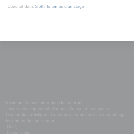
Couchet
dans
S’offir le temps d’un stage
Artiste peintre sculpteur dans le Luberon.
J'anime des stages toute l'année. Ce sont des espaces
d'exploration artistique et intérieure. La peinture ou le modelage
deviennent des outils pour :
. Oser,
. Lâcher prise,