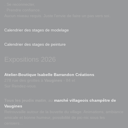
. Se reconnecter,
. Prendre confiance.
Aucun niveau requis. Juste l'envie de faire un pas vers soi..
Calendrier des stages de modelage
Calendrier des stages de peinture
Expositions 2026
Atelier-Boutique Isabelle Barrandon Créations
,
278 rue des grottes à
Vaugines
- 84 et
Sur Rendez-vous.
Tous les jeudis matin
, au
marché villageois champêtre de
Vaugines
Retrouvaille autour de la buvette du village. Animations, ambiance
amicale et bonne humeur, possibilité de pic-nic sous les
cerisiers...