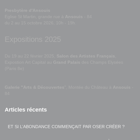
Presbytère d'Ansouis
Eglise St Martin, grande rue à
Ansouis
- 84
du 2 au 15 octobre 2026, 10h - 19h.
Expositions 2025
Du 19 au 22 février 2025,
Salon des Artistes Français
,
Expostion Art Capital au
Grand Palais
des Champs Elysées
(Paris 8e)
Galerie "Arts & Découvertes
", Montée du Château à
Ansouis
-
84
Articles récents
ET SI L’ABONDANCE COMMENÇAIT PAR OSER CRÉER ?