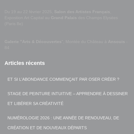
Du 19 au 22 février 2025,
Salon des Artistes Français
,
Expostion Art Capital au
Grand Palais
des Champs Elysées
(Paris 8e)
Galerie "Arts & Découvertes
", Montée du Château à
Ansouis
-
84
Articles récents
ET SI L’ABONDANCE COMMENÇAIT PAR OSER CRÉER ?
STAGE DE PEINTURE INTUITIVE – APPRENDRE À DESSINER
ET LIBÉRER SA CRÉATIVITÉ
NUMÉROLOGIE 2026 : UNE ANNÉE DE RENOUVEAU, DE
CRÉATION ET DE NOUVEAUX DÉPARTS