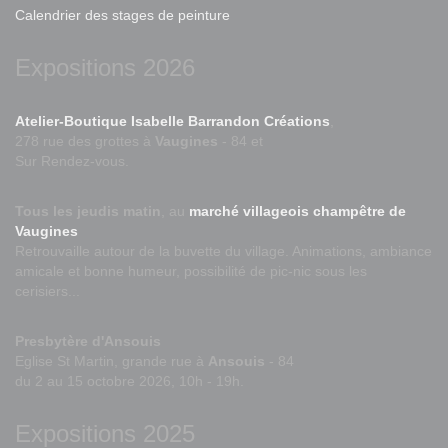
Calendrier des stages de peinture
Expositions 2026
Atelier-Boutique Isabelle Barrandon Créations
,
278 rue des grottes à
Vaugines
- 84 et
Sur Rendez-vous.
Tous les jeudis matin
, au
marché villageois champêtre de
Vaugines
Retrouvaille autour de la buvette du village. Animations, ambiance
amicale et bonne humeur, possibilité de pic-nic sous les
cerisiers...
Presbytère d'Ansouis
Eglise St Martin, grande rue à
Ansouis
- 84
du 2 au 15 octobre 2026, 10h - 19h.
Expositions 2025