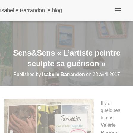
Panneau de gestion des cookies
Isabelle Barrandon le blog
O
u
v
r
i
r
/
f
Sens&Sens « L’artiste peintre
e
r
sculpte sa guérison »
m
e
Published by
Isabelle Barrandon
on
28 avril 2017
r
l
a
n
a
v
Il y a
i
quelques
g
a
temps
t
Valérie
i
o
Rannou