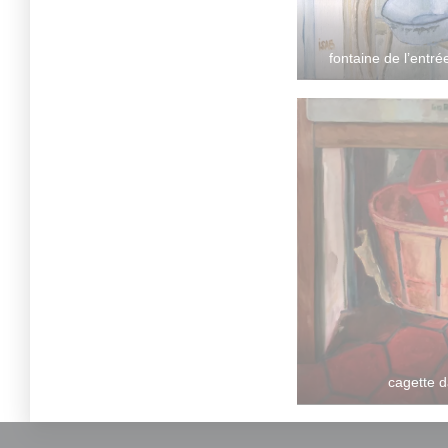
fontaine de l’entré
cagette d