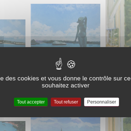
Dinard, 2016
ise des cookies et vous donne le contrôle sur 
terrasse de l’hôtel 2, Dinard, 2016
souhaitez activer
l’entré
Tout accepter
Tout refuser
Personnaliser