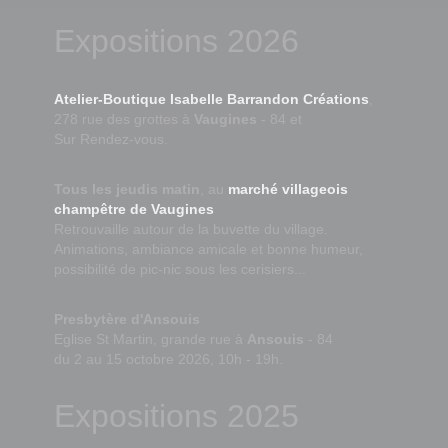
Expositions 2026
Atelier-Boutique Isabelle Barrandon Créations
,
278 rue des grottes à
Vaugines
- 84 et
Sur Rendez-vous.
Tous les jeudis matin
, au
marché villageois
champêtre de Vaugines
Retrouvaille autour de la buvette du village.
Animations, ambiance amicale et bonne humeur,
possibilité de pic-nic sous les cerisiers...
Presbytère d'Ansouis
Eglise St Martin, grande rue à
Ansouis
- 84
du 2 au 15 octobre 2026, 10h - 19h.
Expositions 2025