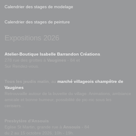
Calendrier des stages de modelage
Calendrier des stages de peinture
Expositions 2026
Atelier-Boutique Isabelle Barrandon Créations
,
278 rue des grottes à
Vaugines
- 84 et
Sur Rendez-vous.
Tous les jeudis matin
, au
marché villageois champêtre de
Vaugines
Retrouvaille autour de la buvette du village. Animations, ambiance
amicale et bonne humeur, possibilité de pic-nic sous les
cerisiers...
Presbytère d'Ansouis
Eglise St Martin, grande rue à
Ansouis
- 84
du 2 au 15 octobre 2026, 10h - 19h.