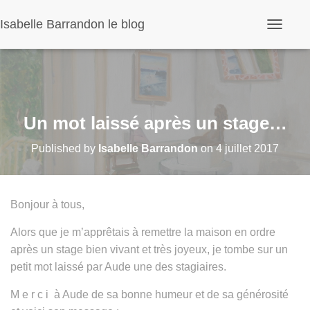
Panneau de gestion des cookies
Isabelle Barrandon le blog
O
u
v
r
i
r
/
f
Un mot laissé après un stage…
e
r
Published by
Isabelle Barrandon
on
4 juillet 2017
m
e
r
l
a
Bonjour à tous,
n
a
Alors que je m’apprêtais à remettre la maison en ordre
v
i
après un stage bien vivant et très joyeux, je tombe sur un
g
petit mot laissé par Aude une des stagiaires.
a
t
i
M e r c i à Aude de sa bonne humeur et de sa générosité
o