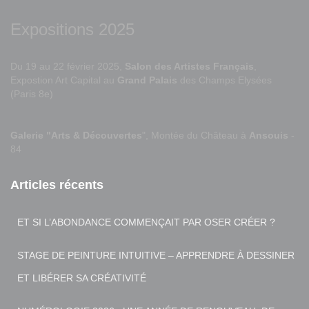
Expositions 2025
Du 19 au 22 février 2025,
Salon des Artistes Français
,
Expostion Art Capital au
Grand Palais
des Champs Elysées
(Paris 8e)
Galerie "Arts & Découvertes
", Montée du Château à
Ansouis
-
84
Articles récents
ET SI L’ABONDANCE COMMENÇAIT PAR OSER CRÉER ?
STAGE DE PEINTURE INTUITIVE – APPRENDRE À DESSINER
ET LIBÉRER SA CRÉATIVITÉ