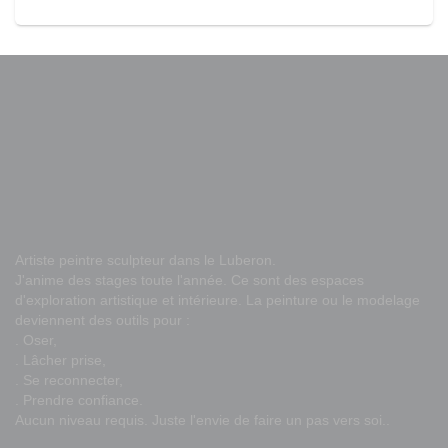
Artiste peintre sculpteur dans le Luberon.
J'anime des stages toute l'année. Ce sont des espaces
d'exploration artistique et intérieure. La peinture ou le modelage
deviennent des outils pour :
. Oser,
. Lâcher prise,
. Se reconnecter,
. Prendre confiance.
Aucun niveau requis. Juste l'envie de faire un pas vers soi..