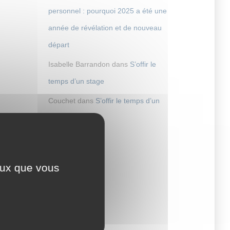
personnel : pourquoi 2025 a été une
année de révélation et de nouveau
départ
Isabelle Barrandon
dans
S’offir le
temps d’un stage
Couchet
dans
S’offir le temps d’un
stage
ceux que vous