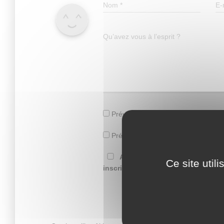
Nom
*
E-
Qu’avez vous à l’esprit ?
Prévenez-moi de tous les nouveaux
Prévenez-moi de tous les nouveaux 
Avertissez-moi des commentair
Ce site util
inscrire sans commenter.