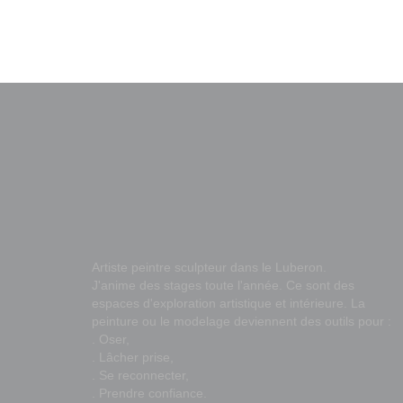
Artiste peintre sculpteur dans le Luberon.
J'anime des stages toute l'année. Ce sont des
espaces d'exploration artistique et intérieure. La
peinture ou le modelage deviennent des outils pour :
. Oser,
. Lâcher prise,
. Se reconnecter,
. Prendre confiance.