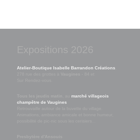
Expositions 2026
Atelier-Boutique Isabelle Barrandon Créations
,
278 rue des grottes à
Vaugines
- 84 et
Sur Rendez-vous.
Tous les jeudis matin
, au
marché villageois
champêtre de Vaugines
Retrouvaille autour de la buvette du village.
Animations, ambiance amicale et bonne humeur,
possibilité de pic-nic sous les cerisiers...
Presbytère d'Ansouis