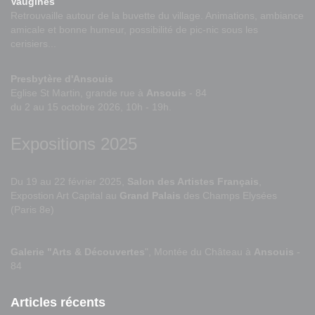
Vaugines
Retrouvaille autour de la buvette du village. Animations, ambiance
amicale et bonne humeur, possibilité de pic-nic sous les
cerisiers...
Presbytère d'Ansouis
Eglise St Martin, grande rue à
Ansouis
- 84
du 2 au 15 octobre 2026, 10h - 19h.
Expositions 2025
Du 19 au 22 février 2025,
Salon des Artistes Français
,
Expostion Art Capital au
Grand Palais
des Champs Elysées
(Paris 8e)
Galerie "Arts & Découvertes
", Montée du Château à
Ansouis
-
84
Articles récents