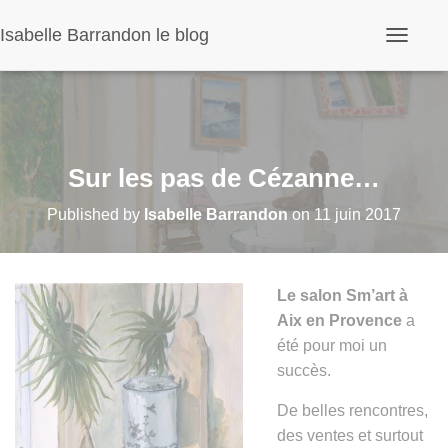
Panneau de gestion des cookies
Isabelle Barrandon le blog
O
u
v
r
i
r
/
f
Sur les pas de Cézanne…
e
r
Published by
Isabelle Barrandon
on
11 juin 2017
m
e
r
l
a
Le salon Sm’art à
n
Aix en Provence
a
a
v
été pour moi un
i
succès.
g
a
t
De belles rencontres,
i
des ventes et surtout
o