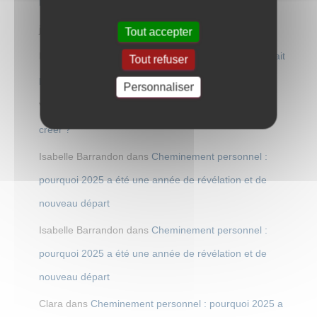
lampe
juju
dans
Fabrication d’un pied de lampe
Tout accepter
Isabelle Barrandon
dans
Et si l’abondance commençait
Tout refuser
par oser créer ?
Personnaliser
Valérie
dans
Et si l’abondance commençait par oser
créer ?
Isabelle Barrandon
dans
Cheminement personnel :
pourquoi 2025 a été une année de révélation et de
nouveau départ
Isabelle Barrandon
dans
Cheminement personnel :
pourquoi 2025 a été une année de révélation et de
nouveau départ
Clara
dans
Cheminement personnel : pourquoi 2025 a