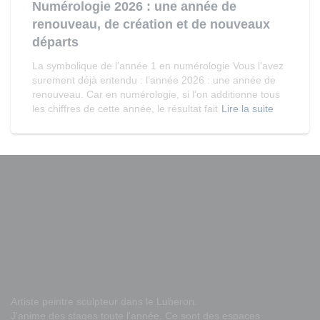
Numérologie 2026 : une année de
renouveau, de création et de nouveaux
départs
La symbolique de l’année 1 en numérologie Vous l’avez
surement déjà entendu : l’année 2026 : une année de
renouveau. Car en numérologie, si l’on additionne tous
les chiffres de cette année, le résultat fait
Lire la suite
Artiste peintre sculpteur dans le Luberon.
J'anime des stages toute l'année. Ce sont des espaces