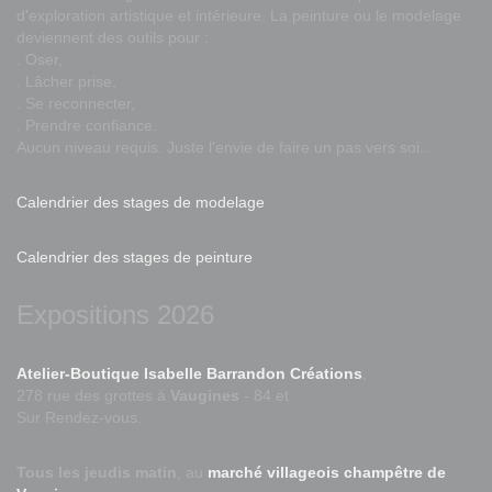
d'exploration artistique et intérieure. La peinture ou le modelage
deviennent des outils pour :
. Oser,
. Lâcher prise,
. Se reconnecter,
. Prendre confiance.
Aucun niveau requis. Juste l'envie de faire un pas vers soi..
Calendrier des stages de modelage
Calendrier des stages de peinture
Expositions 2026
Atelier-Boutique Isabelle Barrandon Créations
,
278 rue des grottes à
Vaugines
- 84 et
Sur Rendez-vous.
Tous les jeudis matin
, au
marché villageois champêtre de