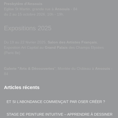
Presbytère d'Ansouis
Eglise St Martin, grande rue à
Ansouis
- 84
du 2 au 15 octobre 2026, 10h - 19h.
Expositions 2025
Du 19 au 22 février 2025,
Salon des Artistes Français
,
Expostion Art Capital au
Grand Palais
des Champs Elysées
(Paris 8e)
Galerie "Arts & Découvertes
", Montée du Château à
Ansouis
-
84
Articles récents
ET SI L’ABONDANCE COMMENÇAIT PAR OSER CRÉER ?
STAGE DE PEINTURE INTUITIVE – APPRENDRE À DESSINER