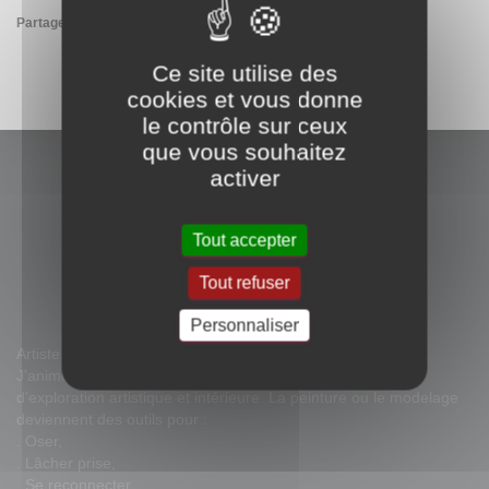
Partager :
Imprimer
E-mail
Ce site utilise des
cookies et vous donne
le contrôle sur ceux
que vous souhaitez
activer
Tout accepter
Tout refuser
Personnaliser
Artiste peintre sculpteur dans le Luberon.
J'anime des stages toute l'année. Ce sont des espaces
d'exploration artistique et intérieure. La peinture ou le modelage
deviennent des outils pour :
. Oser,
. Lâcher prise,
. Se reconnecter,