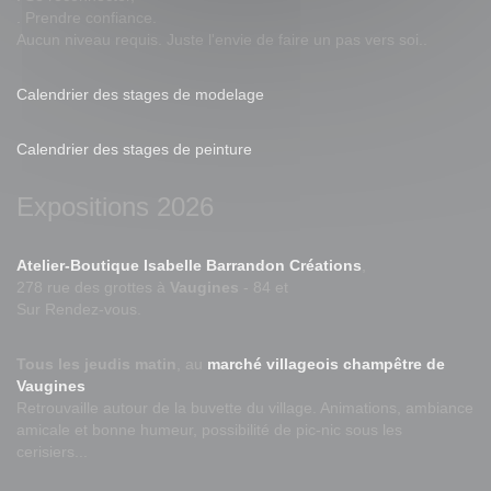
. Prendre confiance.
Aucun niveau requis. Juste l'envie de faire un pas vers soi..
Calendrier des stages de modelage
Calendrier des stages de peinture
Expositions 2026
Atelier-Boutique Isabelle Barrandon Créations
,
278 rue des grottes à
Vaugines
- 84 et
Sur Rendez-vous.
Tous les jeudis matin
, au
marché villageois champêtre de
Vaugines
Retrouvaille autour de la buvette du village. Animations, ambiance
amicale et bonne humeur, possibilité de pic-nic sous les
cerisiers...