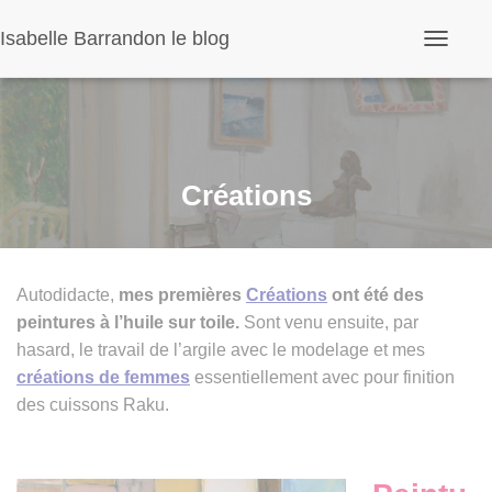
Panneau de gestion des cookies
Isabelle Barrandon le blog
O
u
v
r
i
r
/
f
Créations
e
r
m
e
r
Autodidacte,
mes premières
Créations
ont été des
l
a
peintures à l’huile sur toile.
Sont venu ensuite, par
n
hasard, le travail de l’argile avec le modelage et mes
a
v
créations de femmes
essentiellement avec pour finition
i
des cuissons Raku.
g
a
t
i
o