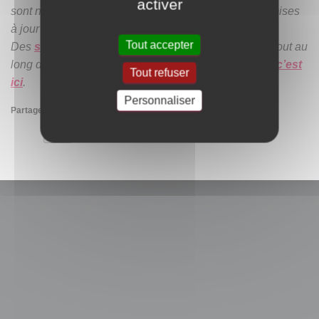
activer
sont notées sur les des tableaux ci-dessous et sont mises
à jour régulièrement !
Tout accepter
Des
stages de modelage
sont également organisé tout au
long de l’année et pour le
calendrier de
ce
s stages c’est
Tout refuser
ici
.
Personnaliser
Partager :
Imprimer
E-mail