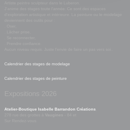
Artiste peintre sculpteur dans le Luberon.
J'anime des stages toute l'année. Ce sont des espaces
d'exploration artistique et intérieure. La peinture ou le modelage
deviennent des outils pour :
. Oser,
. Lâcher prise,
. Se reconnecter,
. Prendre confiance.
Aucun niveau requis. Juste l'envie de faire un pas vers soi..
Calendrier des stages de modelage
Calendrier des stages de peinture
Expositions 2026
Atelier-Boutique Isabelle Barrandon Créations
,
278 rue des grottes à
Vaugines
- 84 et
Sur Rendez-vous.