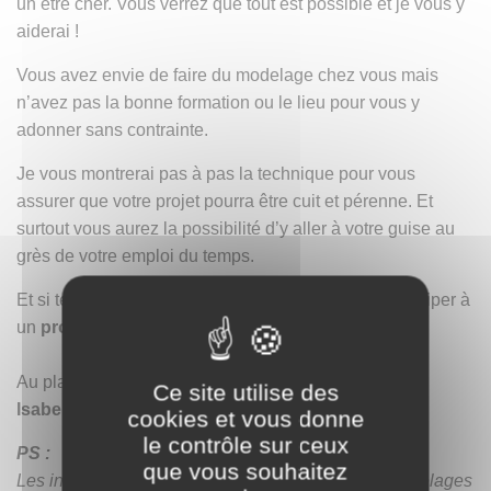
un être cher. Vous verrez que tout est possible et je vous y
aiderai !
Vous avez envie de faire du modelage chez vous mais
n’avez pas la bonne formation ou le lieu pour vous y
adonner sans contrainte.
Je vous montrerai pas à pas la technique pour vous
assurer que votre projet pourra être cuit et pérenne. Et
surtout vous aurez la possibilité d’y aller à votre guise au
grès de votre emploi du temps.
Et si tel est aussi votre souhait je serai ravie de participer à
un
projet collectif si certains en ont l’envie !
Au plaisir de vous rencontrer à Vaugines,
Ce site utilise des
Isabelle
cookies et vous donne
le contrôle sur ceux
PS :
que vous souhaitez
Les informations sur les présences en cours de modelages