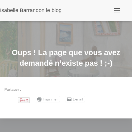
Panneau de gestion des cookies
Isabelle Barrandon le blog
O
u
v
r
i
r
/
f
Oups ! La page que vous avez
e
r
demandé n’existe pas ! ;-)
m
e
r
l
a
Partager :
n
a
Imprimer
E-mail
v
i
g
a
t
i
o