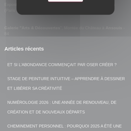
Expostion Art Capital au
Grand Palais
des Champs Elysées
(Paris 8e)
Galerie "Arts & Découvertes
", Montée du Château à
Ansouis
-
84
Articles récents
ET SI L’ABONDANCE COMMENÇAIT PAR OSER CRÉER ?
STAGE DE PEINTURE INTUITIVE – APPRENDRE À DESSINER
ET LIBÉRER SA CRÉATIVITÉ
NUMÉROLOGIE 2026 : UNE ANNÉE DE RENOUVEAU, DE
CRÉATION ET DE NOUVEAUX DÉPARTS
CHEMINEMENT PERSONNEL : POURQUOI 2025 A ÉTÉ UNE