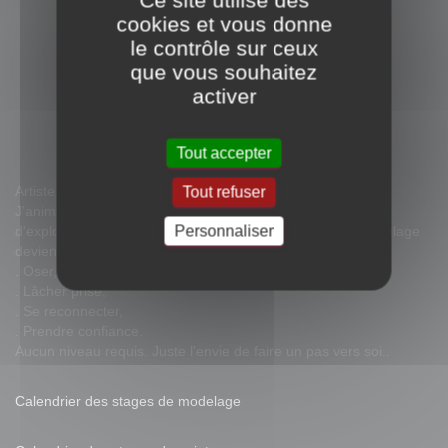
Ce site utilise des
cookies et vous donne
le contrôle sur ceux
que vous souhaitez
activer
Tout accepter
Artiste peintre sculpteur dans le Luberon.
Tout refuser
J'anime des stages toute l'année. Ce sont des espaces
Personnaliser
d'exploration artistique et intérieure. La peinture ou le modelage
deviennent des outils pour :
. Oser,
. Lâcher prise,
. Se reconnecter,
. Prendre confiance.
Aucun niveau requis. Juste l'envie de faire un pas vers soi..
Calendrier des stages de modelage