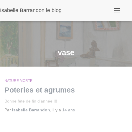
Panneau de gestion des cookies
Isabelle Barrandon le blog
Ouvrir/fe
la
navigatio
vase
NATURE MORTE
Poteries et agrumes
Bonne fête de fin d’année !!!
Par
Isabelle Barrandon
, il y a
14 ans