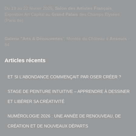
Du 19 au 22 février 2025,
Salon des Artistes Français
,
Expostion Art Capital au
Grand Palais
des Champs Elysées
(Paris 8e)
Galerie "Arts & Découvertes
", Montée du Château à
Ansouis
-
84
Articles récents
ET SI L’ABONDANCE COMMENÇAIT PAR OSER CRÉER ?
STAGE DE PEINTURE INTUITIVE – APPRENDRE À DESSINER
ET LIBÉRER SA CRÉATIVITÉ
NUMÉROLOGIE 2026 : UNE ANNÉE DE RENOUVEAU, DE
CRÉATION ET DE NOUVEAUX DÉPARTS