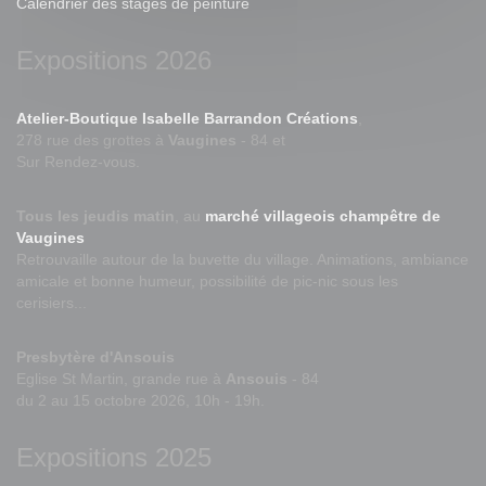
Calendrier des stages de peinture
Expositions 2026
Atelier-Boutique Isabelle Barrandon Créations
,
278 rue des grottes à
Vaugines
- 84 et
Sur Rendez-vous.
Tous les jeudis matin
, au
marché villageois champêtre de
Vaugines
Retrouvaille autour de la buvette du village. Animations, ambiance
amicale et bonne humeur, possibilité de pic-nic sous les
cerisiers...
Presbytère d'Ansouis
Eglise St Martin, grande rue à
Ansouis
- 84
du 2 au 15 octobre 2026, 10h - 19h.
Expositions 2025