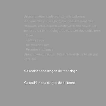
Artiste peintre sculpteur dans le Luberon.
J'anime des stages toute l'année. Ce sont des
espaces d'exploration artistique et intérieure. La
peinture ou le modelage deviennent des outils pour :
. Oser,
. Lâcher prise,
. Se reconnecter,
. Prendre confiance.
Aucun niveau requis. Juste l'envie de faire un pas
vers soi..
Calendrier des stages de modelage
Calendrier des stages de peinture