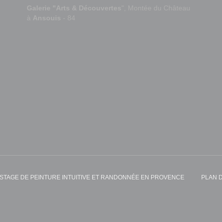
Galerie "Arts & Découvertes
", Montée du Château
à
Ansouis
- 84
STAGE DE PEINTURE INTUITIVE ET RANDONNÉE EN PROVENCE
PLAN D