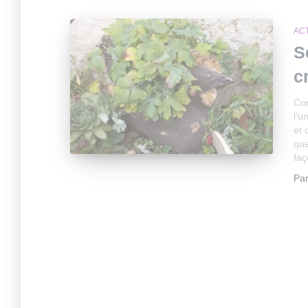
AC
S
c
Com
l’u
et 
que
faç
Pa