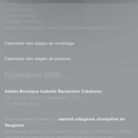
. Oser,
. Lâcher prise,
. Se reconnecter,
. Prendre confiance.
Aucun niveau requis. Juste l'envie de faire un pas vers soi..
Calendrier des stages de modelage
Calendrier des stages de peinture
Expositions 2026
Atelier-Boutique Isabelle Barrandon Créations
,
278 rue des grottes à
Vaugines
- 84 et
Sur Rendez-vous.
Tous les jeudis matin
, au
marché villageois champêtre de
Vaugines
Retrouvaille autour de la buvette du village. Animations, ambiance
amicale et bonne humeur, possibilité de pic-nic sous les