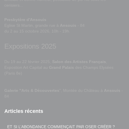
cerisiers...
Presbytère d'Ansouis
Eglise St Martin, grande rue à
Ansouis
- 84
du 2 au 15 octobre 2026, 10h - 19h.
Expositions 2025
Du 19 au 22 février 2025,
Salon des Artistes Français
,
Expostion Art Capital au
Grand Palais
des Champs Elysées
(Paris 8e)
Galerie "Arts & Découvertes
", Montée du Château à
Ansouis
-
84
Articles récents
ET SI L’ABONDANCE COMMENÇAIT PAR OSER CRÉER ?