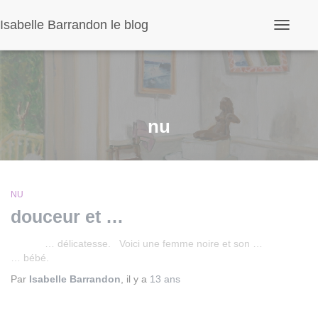
Panneau de gestion des cookies
Isabelle Barrandon le blog
Ouvrir/fe
la
navigatio
nu
NU
douceur et …
… délicatesse. Voici une femme noire et son …
… bébé.
Par
Isabelle Barrandon
, il y a
13 ans