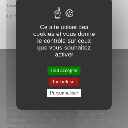
Isabelle Barrandon
dans
S’offir le temps d’un stage
Couchet
dans
S’offir le temps d’un stage
Ce site utilise des
cookies et vous donne
le contrôle sur ceux
que vous souhaitez
activer
Tout accepter
Tout refuser
Personnaliser
Artiste peintre sculpteur dans le Luberon.
J'anime des stages toute l'année. Ce sont des espaces
d'exploration artistique et intérieure. La peinture ou le modelage
deviennent des outils pour :